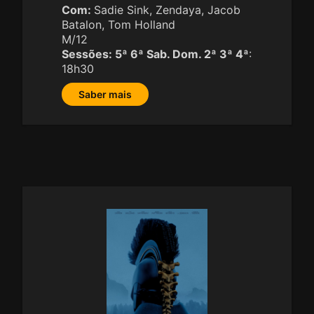
Com:
Sadie Sink, Zendaya, Jacob
Batalon, Tom Holland
M/12
Sessões:
5ª 6ª Sab. Dom. 2ª 3ª 4ª
:
18h30
Saber mais