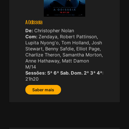
A Odisseia
De:
Christopher Nolan
Com:
Zendaya, Robert Pattinson,
Lupita Nyong'o, Tom Holland, Josh
Stewart, Benny Safdie, Elliot Page,
Charlize Theron, Samantha Morton,
Anne Hathaway, Matt Damon
M/14
Sessões:
5ª 6ª Sab. Dom. 2ª 3ª 4ª
:
21h20
Saber mais