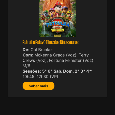
Patrulha Pata: O Filme dos Dinossauros
De:
Cal Brunker
Com:
Mckenna Grace (Voz), Terry
Crews (Voz), Fortune Feimster (Voz)
M/6
Sessões:
5ª 6ª Sab. Dom. 2ª 3ª 4ª
:
10h45, 12h30 (VP)
Saber mais