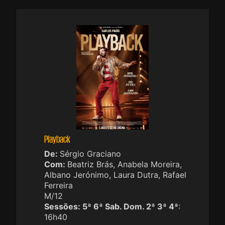
Playback
De:
Sérgio Graciano
Com:
Beatriz Brás, Anabela Moreira,
Albano Jerónimo, Laura Dutra, Rafael
Ferreira
M/12
Sessões:
5ª 6ª Sab. Dom. 2ª 3ª 4ª
:
16h40