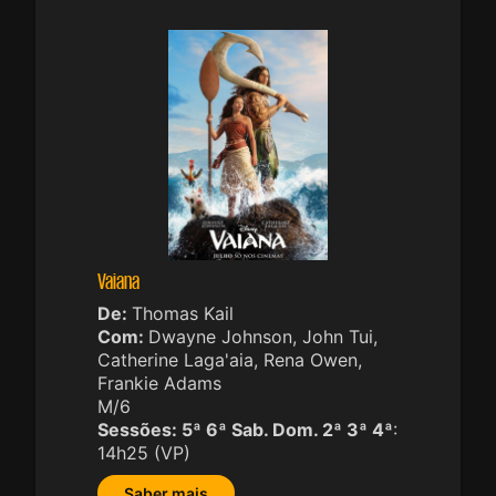
Vaiana
De:
Thomas Kail
Com:
Dwayne Johnson, John Tui,
Catherine Laga'aia, Rena Owen,
Frankie Adams
M/6
Sessões:
5ª 6ª Sab. Dom. 2ª 3ª 4ª
:
14h25 (VP)
Saber mais