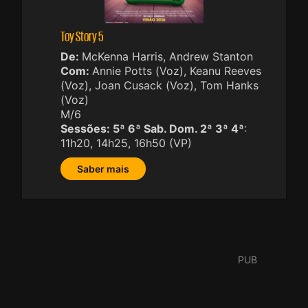
Toy Story 5
De:
McKenna Harris, Andrew Stanton
Com:
Annie Potts (Voz), Keanu Reeves
(Voz), Joan Cusack (Voz), Tom Hanks
(Voz)
M/6
Sessões:
5ª 6ª Sab. Dom. 2ª 3ª 4ª
:
11h20, 14h25, 16h50 (VP)
Saber mais