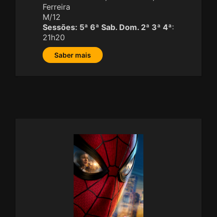
Ferreira
M/12
Sessões:
5ª 6ª Sab. Dom. 2ª 3ª 4ª
:
21h20
Saber mais