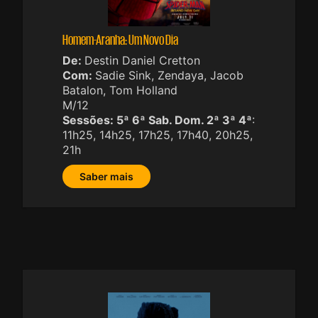
Homem-Aranha: Um Novo Dia
De:
Destin Daniel Cretton
Com:
Sadie Sink, Zendaya, Jacob
Batalon, Tom Holland
M/12
Sessões:
5ª 6ª Sab. Dom. 2ª 3ª 4ª
:
11h25, 14h25, 17h25, 17h40, 20h25,
21h
Saber mais