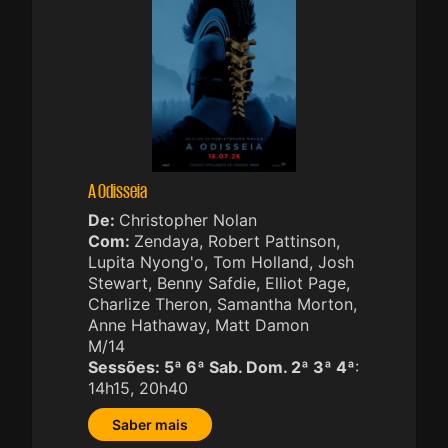
A Odisseia
De:
Christopher Nolan
Com:
Zendaya, Robert Pattinson,
Lupita Nyong'o, Tom Holland, Josh
Stewart, Benny Safdie, Elliot Page,
Charlize Theron, Samantha Morton,
Anne Hathaway, Matt Damon
M/14
Sessões:
5ª 6ª Sab. Dom. 2ª 3ª 4ª
:
14h15, 20h40
Saber mais