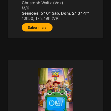
Christoph Waltz (Voz)
M/6
Sessões:
5ª 6ª Sab. Dom. 2ª 3ª 4ª
:
10h50, 17h, 19h (VP)
Saber mais