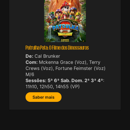
Patrulha Pata: O Filme dos Dinossauros
De:
Cal Brunker
Com:
Mckenna Grace (Voz), Terry
Crews (Voz), Fortune Feimster (Voz)
M/6
Sessões:
5ª 6ª Sab. Dom. 2ª 3ª 4ª
:
11h10, 12h50, 14h55 (VP)
Saber mais