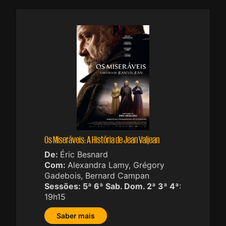
Os Miseráveis: A História de Jean Valjean
De:
Éric Besnard
Com:
Alexandra Lamy, Grégory
Gadebois, Bernard Campan
Sessões:
5ª 6ª Sab. Dom. 2ª 3ª 4ª
:
19h15
Saber mais