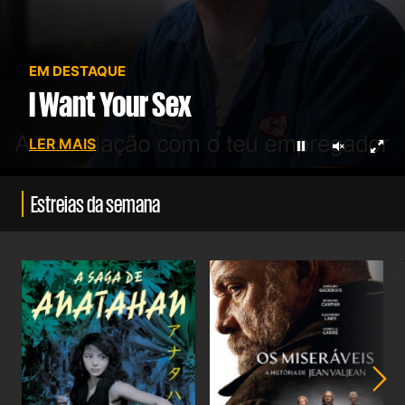
EM DESTAQUE
I Want Your Sex
LER MAIS
Parar
Ligar so
Ecrã 
Estreias da semana