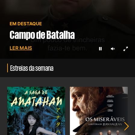
EM DESTAQUE
Campo de Batalha
LER MAIS
Parar
Ligar so
Ecrã 
Estreias da semana