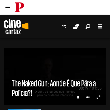
PÚBLICO
Ir para o conteúdo
Ir para navegação principal
Redes Sociais
Sessões
Pesquis
Men
The Naked Gun: Aonde É Que Pára a
/
00:19
01:56
Polícia?!
Parar
Ligar som
Ecrã i