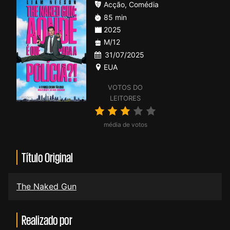
Acção
,
Comédia
85 min
2025
M/12
31/07/2025
EUA
VOTOS DO
LEITORES
média de votos
Título Original
The Naked Gun
Realizado por