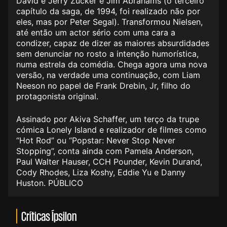
David e Jerry Zucker e Jim Abrahams (o terceiro
capítulo da saga, de 1994, foi realizado não por
eles, mas por Peter Segal). Transformou Nielsen,
até então um actor sério com uma cara a
condizer, capaz de dizer as maiores absurdidades
sem denunciar no rosto a intenção humorística,
numa estrela da comédia. Chega agora uma nova
versão, na verdade uma continuação, com Liam
Neeson no papel de Frank Drebin, Jr, filho do
protagonista original.
Assinado por Akiva Schaffer, um terço da trupe
cómica Lonely Island e realizador de filmes como
“Hot Rod” ou “Popstar: Never Stop Never
Stopping”, conta ainda com Pamela Anderson,
Paul Walter Hauser, CCH Pounder, Kevin Durand,
Cody Rhodes, Liza Koshy, Eddie Yu e Danny
Huston. PÚBLICO
Críticas Ípsilon