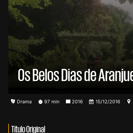
Os Belos Dias de Aranju
/
00:20
02:02
Drama
97 min
2016
15/12/2016
Título Original