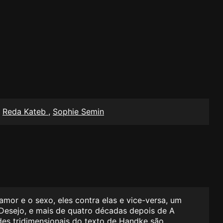
,
Reda Kateb
,
Sophie Semin
r e o sexo, eles contra elas e vice-versa, um
Desejo, e mais de quatro décadas depois de A
es tridimensionais do texto de Handke são