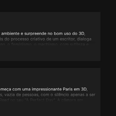
o ambiente e surpreende no bom uso do 3D,
s do processo criativo de um escritor, dialoga
ino, o feminismo, o machismo, com sutileza e
cas.
começa com uma impressionante Paris em 3D,
 vazia de pessoas, com o silêncio apenas a ser
Reed no seu "A Perfect Day". A câmara em
 para o jardim de uma casa dos suburbios da
o, junto a uma mesa, um casal ficticio (criado