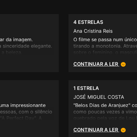
4 ESTRELAS
Ana Cristina Reis
gar da imagem.
O filme se passa num únic
a sinceridade elegante.
tirando a monotonia. Atravé
 a beleza.
sobre o feminino, o mascul
densidade. Acerta nas músi
CONTINUAR A LER
1 ESTRELA
JOSÉ MIGUEL COSTA
uma impressionante
"Belos Dias de Aranjuez" 
essoas, com o silêncio
como poucas vezes a vimos,
"A Perfect Day". A
quebrado pela voz de Lou 
m de uma casa dos
movimento vai-se dirigindo
CONTINUAR A LER
uma mesa, um casal
cidade, no qual está sentad