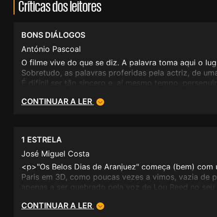
Críticas dos leitores
BONS DIÁLOGOS
António Pascoal
O filme vive do que se diz. A palavra toma aqui o lu
Sobretudo, as palavras proferidas pela actriz, de um
É difícil ser tão sincero e, aí mesmo tempo, perseguir
CONTINUAR A LER
1 ESTRELA
José Miguel Costa
<p>"Os Belos Dias de Aranjuez" começa (bem) com 
Paris em 3D, como poucas vezes a vimos, vazia de p
apenas a ser quebrado pela voz de Lou Reed no seu 
câmara em movimento vai-se dirigindo para o jardi
CONTINUAR A LER
suburbios da cidade, no qual está sentado, junto a 