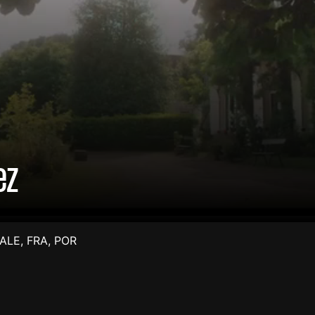
ez
ALE
,
FRA
,
POR