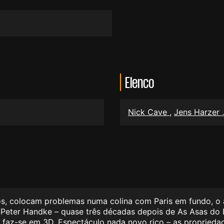
Elenco
Nick Cave
,
Jens Harzer
 colocam problemas numa colina com Paris em fundo, o amo
 Peter Handke – quase três décadas depois de As Asas do 
faz-se em 3D. Espectáculo nada novo rico – as propriedad