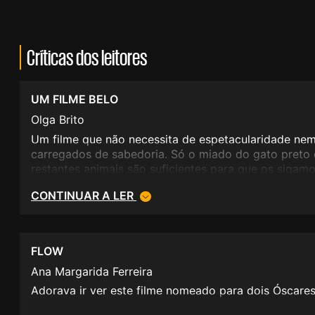
Críticas dos leitores
UM FILME BELO
Olga Brito
Um filme que não necessita de espetacularidade nem
carregados de sabedoria. Só o miado do gato preto 
restantes animais são suficientes para que os sigamo
percebendo o que sentem. É muito raro sair do cine
CONTINUAR A LER
esta sensação de ternura. Fui ver com os meus filho
conversas.
E a banda sonora é uma obra prima.
FLOW
Ana Margarida Ferreira
Adorava ir ver este filme nomeado para dois Óscares