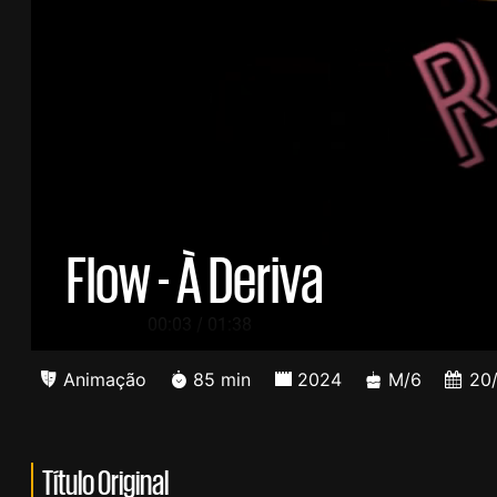
Flow - À Deriva
/
00:04
01:38
Animação
85 min
2024
M/6
20
Título Original