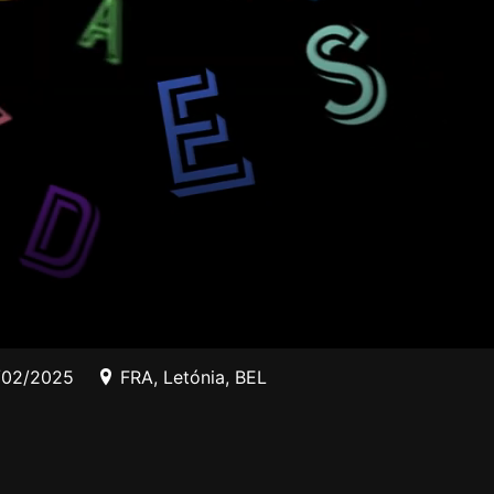
/02/2025
FRA
,
Letónia
,
BEL