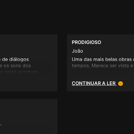
PRODIGIOSO
João
 de diálogos
Uma das mais belas obras 
e os sons dos
tempos. Merece ser vista e
s nesta aventura,
ma hoje em dia, com
CONTINUAR A LER
s e é tema de muitas
.